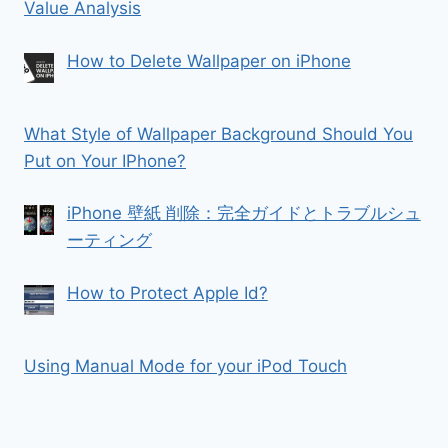
Value Analysis
How to Delete Wallpaper on iPhone
What Style of Wallpaper Background Should You
Put on Your IPhone?
iPhone 壁紙 削除：完全ガイドとトラブルシュ
ーティング
How to Protect Apple Id?
Using Manual Mode for your iPod Touch